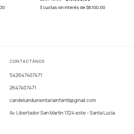
,00
3
cuotas sin interés de
$6.100,00
CONTACTÁNOS
542647407471
2647407471
candeluindumentariainfantil@gmail.com
Av. Libertador San Martin 1324 este - Santa Lucía