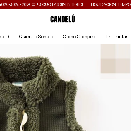
0% //// +3 CUOTAS SIN INTERES
LIQUIDACION TEMPORADA /// -40
Amor)
Quiénes Somos
Cómo Comprar
Preguntas 