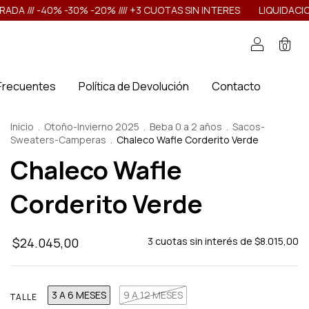
% -30% -20% //// +3 CUOTAS SIN INTERES
LIQUIDACION TEMPORAD
0
Frecuentes
Política de Devolución
Contacto
Inicio
.
Otoño-Invierno 2025
.
Beba 0 a 2 años
.
Sacos-
Sweaters-Camperas
.
Chaleco Wafle Corderito Verde
Chaleco Wafle
Corderito Verde
$24.045,00
3
cuotas sin interés de
$8.015,00
3 A 6 MESES
9 A 12 MESES
TALLE