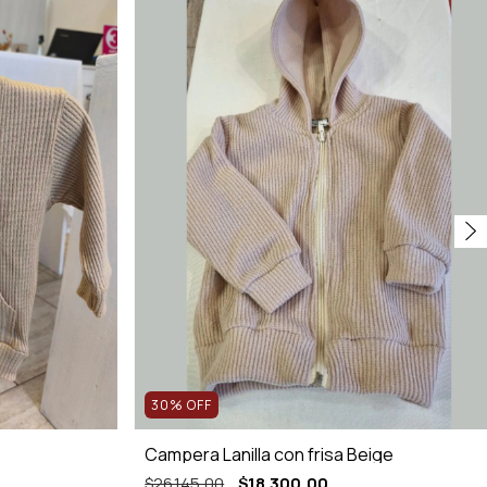
30
%
OFF
Campera Lanilla con frisa Beige
$26.145,00
$18.300,00