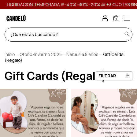
LIQUIDACION TEMPORADA /// -40% -30% -20% //// +3 CUOTAS SIN 
0
Inicio
.
Otoño-Invierno 2025
.
Nene 3 a 8 años
.
Gift Cards
(Regalo)
Gift Cards (Regalo)
FILTRAR