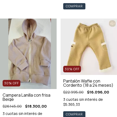
COMPRAR
30
%
OFF
Pantalón Wafle con
30
%
OFF
Corderito (18 a 24 meses)
$22.995,00
$16.096,00
Campera Lanilla con frisa
Beige
3
cuotas sin interés de
$5.365,33
$26.145,00
$18.300,00
3
cuotas sin interés de
COMPRAR