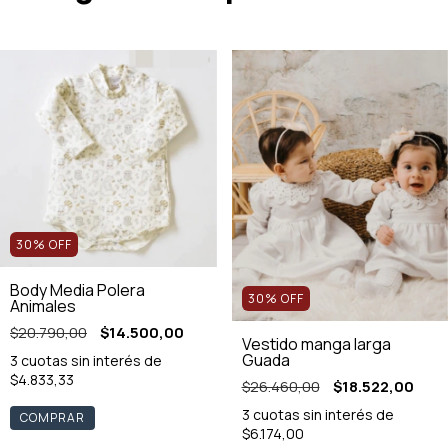
30
%
OFF
Body Media Polera
30
%
OFF
Animales
$20.790,00
$14.500,00
Vestido manga larga
Guada
3
cuotas sin interés de
$4.833,33
$26.460,00
$18.522,00
3
cuotas sin interés de
COMPRAR
$6.174,00