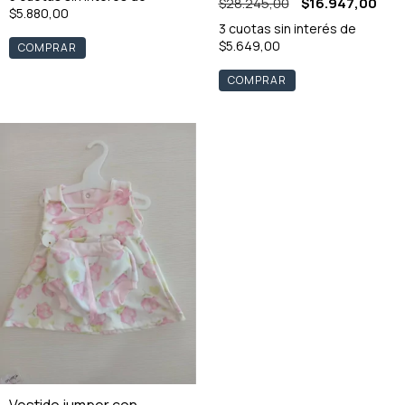
$28.245,00
$16.947,00
$5.880,00
3
cuotas sin interés de
$5.649,00
COMPRAR
COMPRAR
Vestido jumper con