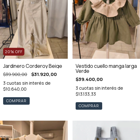
20
%
OFF
Jardinero Corderoy Beige
Vestido cuello manga larga
Verde
$39.900,00
$31.920,00
$39.400,00
3
cuotas sin interés de
3
cuotas sin interés de
$10.640,00
$13.133,33
COMPRAR
COMPRAR