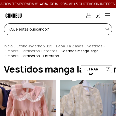
ADA /// -40% -30% -20% //// +3 CUOTAS SIN INTERES
LIQUIDACIO
0
Inicio
.
Otoño-Invierno 2025
.
Beba 0 a 2 años
.
Vestidos -
Jumpers - Jardineros-Enteritos
.
Vestidos manga larga-
Jumpers - Jardineros - Enteritos
Vestidos manga larga-Jum
FILTRAR