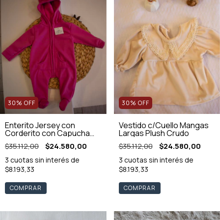
30
%
OFF
30
%
OFF
Vestido c/Cuello Mangas
Enterito Jersey con
Largas Plush Crudo
Corderito con Capucha
Rosa
$35.112,00
$24.580,00
$35.112,00
$24.580,00
3
cuotas sin interés de
3
cuotas sin interés de
$8.193,33
$8.193,33
COMPRAR
COMPRAR