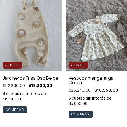
20
%
OFF
40
%
OFF
Jardineros Frisa Oso Beige
Vestidos manga larga
Colibrí
$22.890,00
$18.300,00
$28.245,00
$16.950,00
3
cuotas sin interés de
3
cuotas sin interés de
$6.100,00
$5.650,00
COMPRAR
COMPRAR