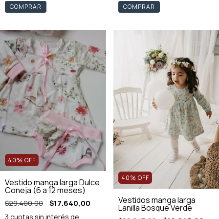
COMPRAR
COMPRAR
40
%
OFF
40
%
OFF
Vestido manga larga Dulce
Coneja (6 a 12 meses)
Vestidos manga larga
$29.400,00
$17.640,00
Lanilla Bosque Verde
3
cuotas sin interés de