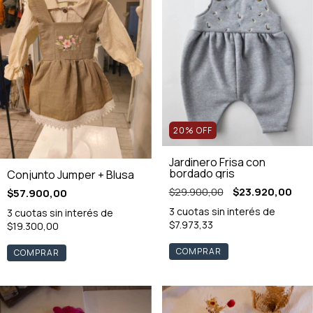
20
%
OFF
Jardinero Frisa con
bordado gris
Conjunto Jumper + Blusa
$29.900,00
$23.920,00
$57.900,00
3
cuotas sin interés de
3
cuotas sin interés de
$7.973,33
$19.300,00
COMPRAR
COMPRAR