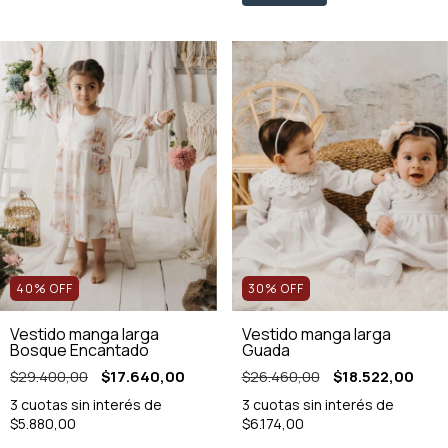
40
%
OFF
30
%
OFF
Vestido manga larga
Vestido manga larga
Bosque Encantado
Guada
$29.400,00
$17.640,00
$26.460,00
$18.522,00
3
cuotas sin interés de
3
cuotas sin interés de
$5.880,00
$6.174,00